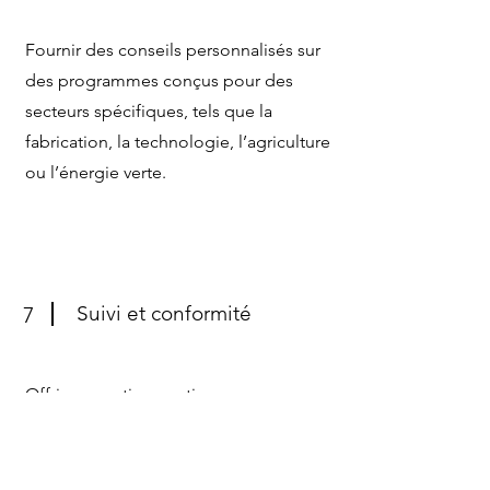
Fournir des conseils personnalisés sur
des programmes conçus pour des
secteurs spécifiques, tels que la
fabrication, la technologie, l’agriculture
ou l’énergie verte.
Suivi et conformité
7
Offrir un soutien continu pour assurer
le respect des exigences du
programme et la réussite des projets
financés.